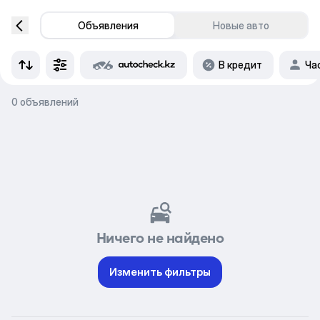
Объявления
Новые авто
В кредит
Ча
0 объявлений
Ничего не найдено
Изменить фильтры