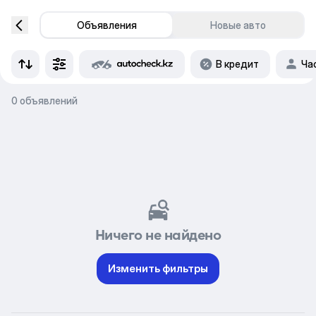
Объявления
Новые авто
В кредит
Ча
0 объявлений
Ничего не найдено
Изменить фильтры