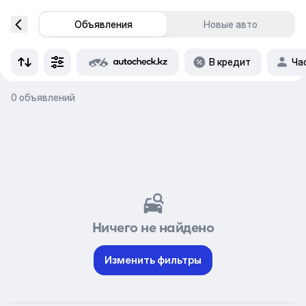
Объявления
Новые авто
В кредит
Ча
0 объявлений
Ничего не найдено
Изменить фильтры