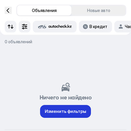
Объявления
Новые авто
В кредит
Ча
0 объявлений
Ничего не найдено
Изменить фильтры