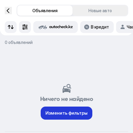
Объявления
Новые авто
В кредит
Ча
0 объявлений
Ничего не найдено
Изменить фильтры