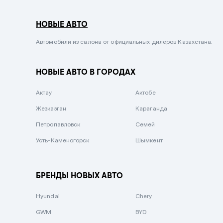
Серый металлик
НОВЫЕ АВТО
Сиреневый металлик
Черный металлик
Автомобили из салона от официальных дилеров Казахстана.
Стальной
НОВЫЕ АВТО В ГОРОДАХ
Вишневый
Серебристый металлик
Актау
Актобе
Темно-коричневый
Жезказган
Караганда
Бело-Дымчатый
Петропавловск
Семей
Светло-зелёный металлик
Усть-Каменогорск
Шымкент
Бирюзовый
Темно-синий металлик
БРЕНДЫ НОВЫХ АВТО
Зеленый металлик
Hyundai
Chery
Комбинированный
GWM
BYD