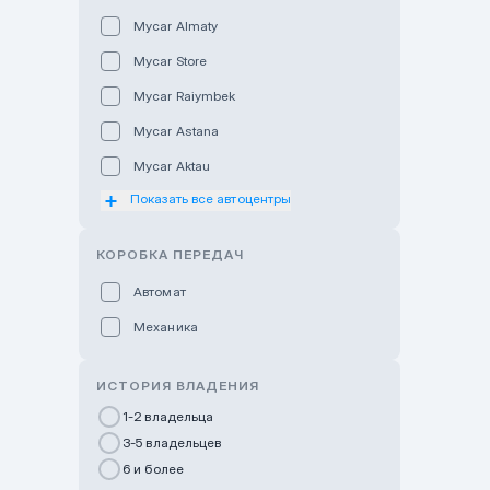
Mycar Almaty
Mycar Store
Mycar Raiymbek
Mycar Astana
Mycar Aktau
Показать все автоцентры
Mycar Uralsk
Haval & Tank Kyzylorda
КОРОБКА ПЕРЕДАЧ
Haval & Tank Pavlodar
Автомат
Bavaria Almaty
Механика
Mycar Shymkent
Bavaria Astana
ИСТОРИЯ ВЛАДЕНИЯ
GWM Nurly Zhol
1-2 владельца
3-5 владельцев
Chery Astana
6 и более
Changan Auto Nurly Zhol