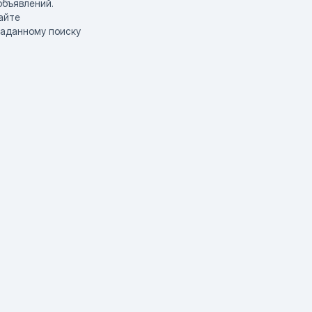
объявлений.
айте
заданному поиску