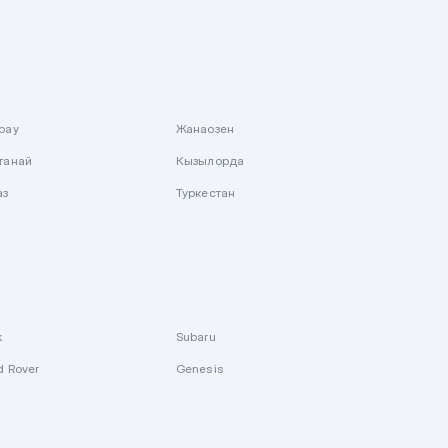
рау
Жанаозен
танай
Кызылорда
аз
Туркестан
k
Subaru
d Rover
Genesis