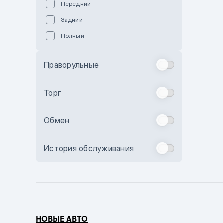
Передний
Пурпурный
Задний
Коричневый
Полный
Голубой
Синий
Праворульные
Фиолетовый
Зеленый
Торг
Желтый
Обмен
Бежевый
Бордовый
История обслуживания
Комбинированный
Бронзовый
Темно-синий
Серый металлик
НОВЫЕ АВТО
Сиреневый металлик