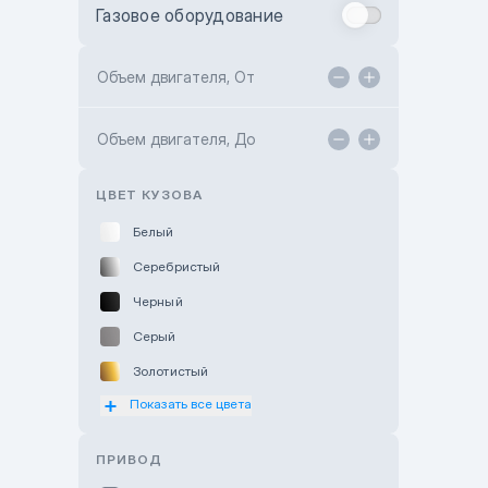
Газовое оборудование
Toyota Astana
Toyota Kokshetau
Объем двигателя, От
TANK Motors Karaganda
Объем двигателя, До
Hyundai ShymCity
Toyota Shygys
ЦВЕТ КУЗОВА
Белый
Серебристый
Черный
Серый
Золотистый
Показать все цвета
Оранжевый
Розовый
ПРИВОД
Красный