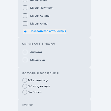
Mycar Raiymbek
Mycar Astana
Mycar Aktau
Показать все автоцентры
Mycar Uralsk
Haval & Tank Kyzylorda
КОРОБКА ПЕРЕДАЧ
Haval & Tank Pavlodar
Автомат
Bavaria Almaty
Механика
Mycar Shymkent
Bavaria Astana
ИСТОРИЯ ВЛАДЕНИЯ
GWM Nurly Zhol
1-2 владельца
3-5 владельцев
Chery Astana
6 и более
Changan Auto Nurly Zhol
Haval Atyrau
КУЗОВ
Hyundai Auto Almaty