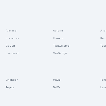
Алматы
Астана
Аты
Кокшетау
Конаев
Кос
Семей
Талдыкорган
Тар
Шымкент
Экибастуз
Changan
Haval
Tan
Toyota
BMW
Lan