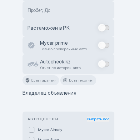
Пробег, До
Растаможен в РК
Mycar prime
Только проверенные авто
Autocheck.kz
Отчет по истории авто
Есть гарантия
Есть техотчёт
Владелец объявления
АВТОЦЕНТРЫ
Выбрать все
Mycar Almaty
Mycar Store