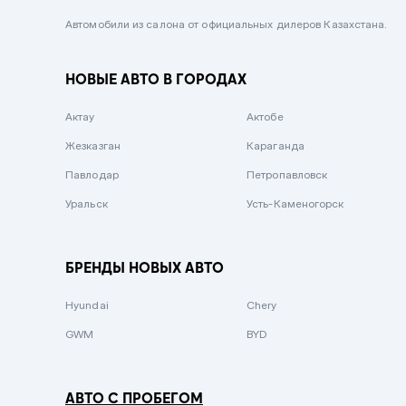
Черный металлик
Автомобили из салона от официальных дилеров Казахстана.
Стальной
НОВЫЕ АВТО В ГОРОДАХ
Вишневый
Серебристый металлик
Актау
Актобе
Темно-коричневый
Жезказган
Караганда
Бело-Дымчатый
Павлодар
Петропавловск
Светло-зелёный металлик
Уральск
Усть-Каменогорск
Бирюзовый
Темно-синий металлик
БРЕНДЫ НОВЫХ АВТО
Зеленый металлик
Hyundai
Chery
Комбинированный
GWM
BYD
АВТО С ПРОБЕГОМ