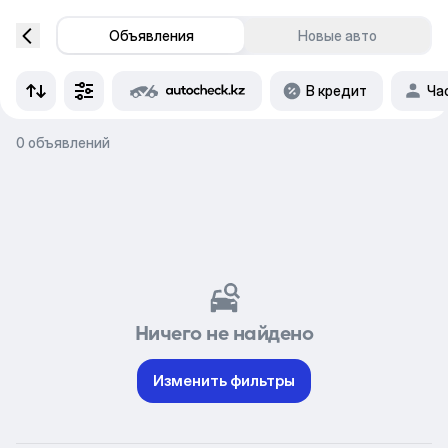
Объявления
Новые авто
В кредит
Ча
0 объявлений
Ничего не найдено
Изменить фильтры