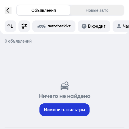
Объявления
Новые авто
В кредит
Ча
0 объявлений
Ничего не найдено
Изменить фильтры