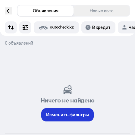
Объявления
Новые авто
В кредит
Ча
0 объявлений
Ничего не найдено
Изменить фильтры