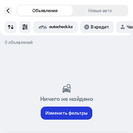
Объявления
Новые авто
В кредит
Ча
0 объявлений
Ничего не найдено
Изменить фильтры