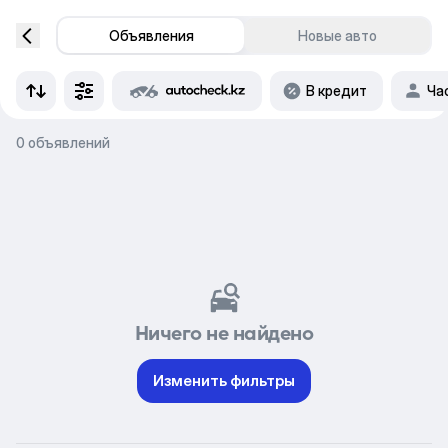
Объявления
Новые авто
В кредит
Ча
0 объявлений
Ничего не найдено
Изменить фильтры