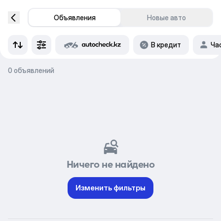
Объявления
Новые авто
В кредит
Ча
0 объявлений
Ничего не найдено
Изменить фильтры