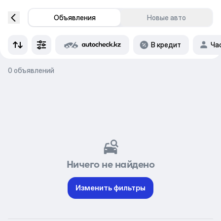
Объявления
Новые авто
В кредит
Ча
0 объявлений
Ничего не найдено
Изменить фильтры