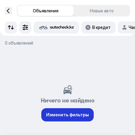
Объявления
Новые авто
В кредит
Ча
0 объявлений
Ничего не найдено
Изменить фильтры