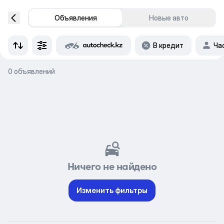
Объявления
Новые авто
В кредит
Ча
0 объявлений
Ничего не найдено
Изменить фильтры