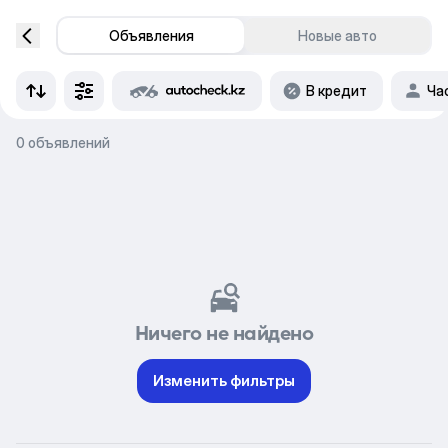
Объявления
Новые авто
В кредит
Ча
0 объявлений
Ничего не найдено
Изменить фильтры