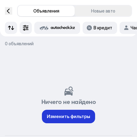
Объявления
Новые авто
В кредит
Ча
0 объявлений
Ничего не найдено
Изменить фильтры