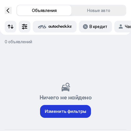
Объявления
Новые авто
В кредит
Ча
0 объявлений
Ничего не найдено
Изменить фильтры