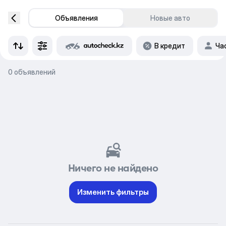
Объявления
Новые авто
В кредит
Ча
0 объявлений
Ничего не найдено
Изменить фильтры