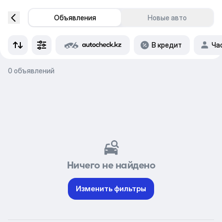
Объявления
Новые авто
В кредит
Ча
0 объявлений
Ничего не найдено
Изменить фильтры