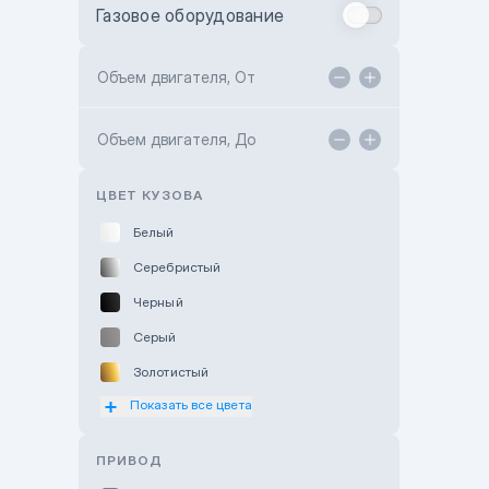
Газовое оборудование
Toyota Astana
Toyota Kokshetau
Объем двигателя, От
TANK Motors Karaganda
Объем двигателя, До
Hyundai ShymCity
Toyota Shygys
ЦВЕТ КУЗОВА
Белый
Серебристый
Черный
Серый
Золотистый
Показать все цвета
Оранжевый
Розовый
ПРИВОД
Красный