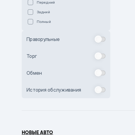
Передний
Пурпурный
Задний
Коричневый
Полный
Голубой
Синий
Праворульные
Фиолетовый
Зеленый
Торг
Желтый
Обмен
Бежевый
Бордовый
История обслуживания
Комбинированный
Бронзовый
Темно-синий
Серый металлик
НОВЫЕ АВТО
Сиреневый металлик