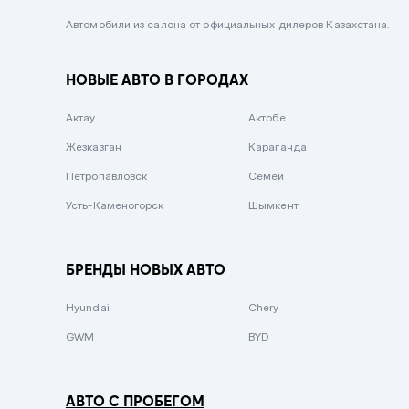
Черный металлик
Автомобили из салона от официальных дилеров Казахстана.
Стальной
НОВЫЕ АВТО В ГОРОДАХ
Вишневый
Серебристый металлик
Актау
Актобе
Темно-коричневый
Жезказган
Караганда
Бело-Дымчатый
Петропавловск
Семей
Светло-зелёный металлик
Усть-Каменогорск
Шымкент
Бирюзовый
Темно-синий металлик
БРЕНДЫ НОВЫХ АВТО
Зеленый металлик
Hyundai
Chery
Комбинированный
GWM
BYD
АВТО С ПРОБЕГОМ