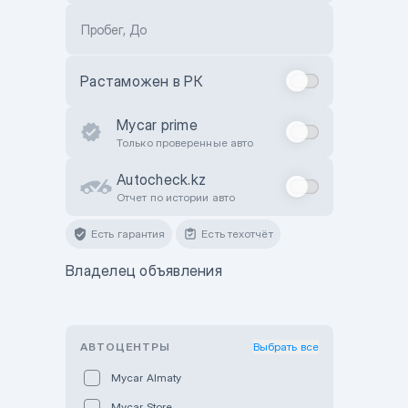
Пробег, До
Растаможен в РК
Mycar prime
Только проверенные авто
Autocheck.kz
Отчет по истории авто
Есть гарантия
Есть техотчёт
Владелец объявления
АВТОЦЕНТРЫ
Выбрать все
Mycar Almaty
Mycar Store