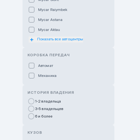
Mycar Raiymbek
Mycar Astana
Mycar Aktau
Показать все автоцентры
Mycar Uralsk
Haval & Tank Kyzylorda
КОРОБКА ПЕРЕДАЧ
Haval & Tank Pavlodar
Автомат
Bavaria Almaty
Механика
Mycar Shymkent
Bavaria Astana
ИСТОРИЯ ВЛАДЕНИЯ
GWM Nurly Zhol
1-2 владельца
3-5 владельцев
Chery Astana
6 и более
Changan Auto Nurly Zhol
Haval Atyrau
КУЗОВ
Hyundai Auto Almaty