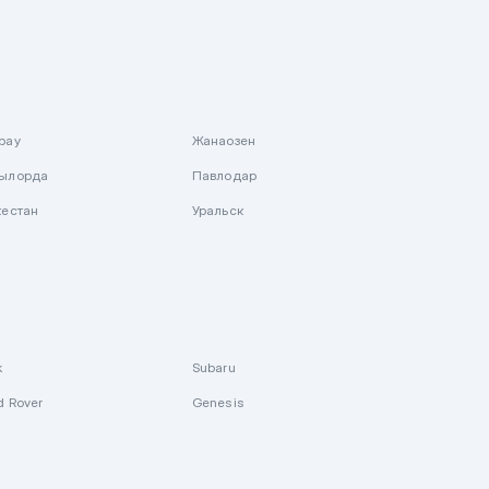
рау
Жанаозен
ылорда
Павлодар
кестан
Уральск
k
Subaru
d Rover
Genesis