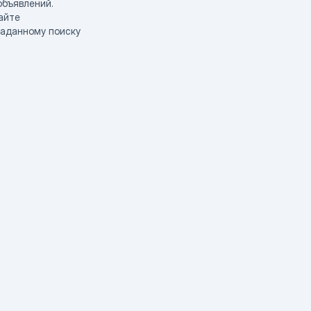
объявлений.
айте
заданному поиску