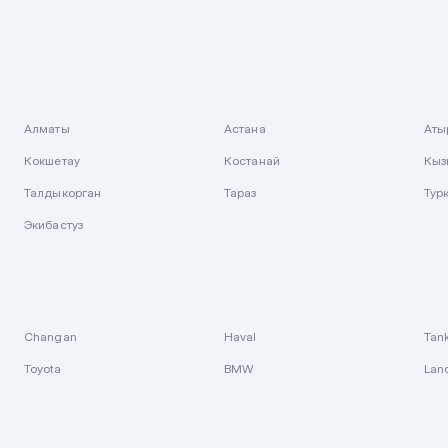
Алматы
Астана
Аты
Кокшетау
Костанай
Кыз
Талдыкорган
Тараз
Тур
Экибастуз
Changan
Haval
Tan
Toyota
BMW
Lan