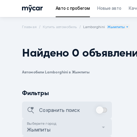
Авто с пробегом
Новые авто
Кач
Главная
Купить автомобиль
Lamborghini
Жымпиты
Найдено 0 объявлен
Автомобили Lamborghini в Жымпиты
Фильтры
Сохранить поиск
Выберите город
Жымпиты