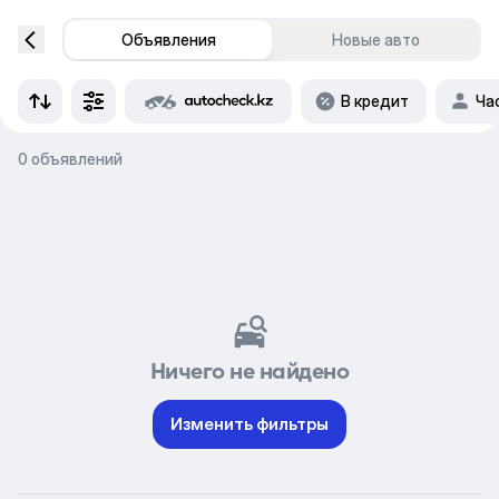
Объявления
Новые авто
В кредит
Ча
0 объявлений
Ничего не найдено
Изменить фильтры