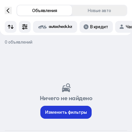
Объявления
Новые авто
В кредит
Ча
0 объявлений
Ничего не найдено
Изменить фильтры