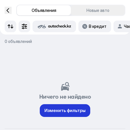
Объявления
Новые авто
В кредит
Ча
0 объявлений
Ничего не найдено
Изменить фильтры