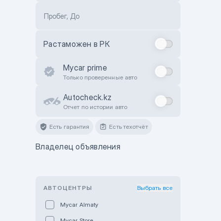
Пробег, До
Растаможен в РК
Mycar prime
Только проверенные авто
Autocheck.kz
Отчет по истории авто
Есть гарантия
Есть техотчёт
Владелец объявления
АВТОЦЕНТРЫ
Выбрать все
Mycar Almaty
Mycar Store