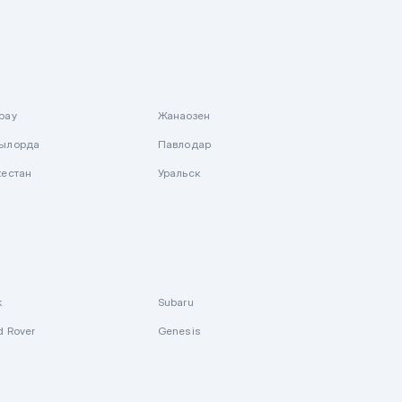
рау
Жанаозен
ылорда
Павлодар
кестан
Уральск
k
Subaru
d Rover
Genesis