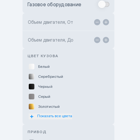
Газовое оборудование
Toyota Astana
Toyota Kokshetau
Объем двигателя, От
TANK Motors Karaganda
Объем двигателя, До
Hyundai ShymCity
Toyota Shygys
ЦВЕТ КУЗОВА
Белый
Серебристый
Черный
Серый
Золотистый
Показать все цвета
Оранжевый
Розовый
ПРИВОД
Красный