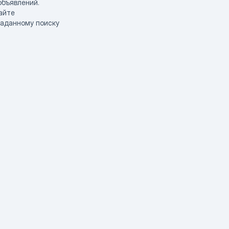
объявлений.
айте
заданному поиску