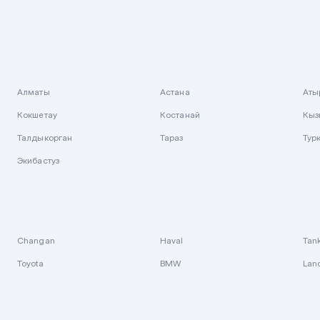
Алматы
Астана
Аты
Кокшетау
Костанай
Кыз
Талдыкорган
Тараз
Тур
Экибастуз
Changan
Haval
Tan
Toyota
BMW
Lan