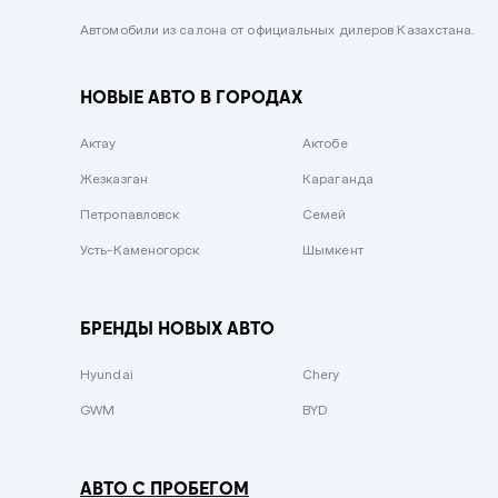
Черный металлик
Автомобили из салона от официальных дилеров Казахстана.
Стальной
НОВЫЕ АВТО В ГОРОДАХ
Вишневый
Серебристый металлик
Актау
Актобе
Темно-коричневый
Жезказган
Караганда
Бело-Дымчатый
Петропавловск
Семей
Светло-зелёный металлик
Усть-Каменогорск
Шымкент
Бирюзовый
Темно-синий металлик
БРЕНДЫ НОВЫХ АВТО
Зеленый металлик
Hyundai
Chery
Комбинированный
GWM
BYD
АВТО С ПРОБЕГОМ