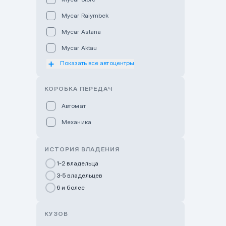
Mycar Raiymbek
Mycar Astana
Mycar Aktau
Показать все автоцентры
Mycar Uralsk
Haval & Tank Kyzylorda
КОРОБКА ПЕРЕДАЧ
Haval & Tank Pavlodar
Автомат
Bavaria Almaty
Механика
Mycar Shymkent
Bavaria Astana
ИСТОРИЯ ВЛАДЕНИЯ
GWM Nurly Zhol
1-2 владельца
3-5 владельцев
Chery Astana
6 и более
Changan Auto Nurly Zhol
Haval Atyrau
КУЗОВ
Hyundai Auto Almaty