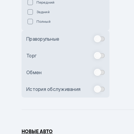
Передний
Пурпурный
Задний
Коричневый
Полный
Голубой
Синий
Праворульные
Фиолетовый
Зеленый
Торг
Желтый
Обмен
Бежевый
Бордовый
История обслуживания
Комбинированный
Бронзовый
Темно-синий
Серый металлик
НОВЫЕ АВТО
Сиреневый металлик