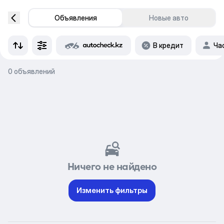
Объявления
Новые авто
В кредит
Ча
0 объявлений
Ничего не найдено
Изменить фильтры