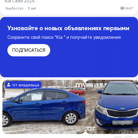
Kia Ceed 2024
Экибастуз
·
5 авг
1447
Узнавайте о новых объявлениях первыми
Сохраните свой поиск "Kia " и получайте уведомления
ПОДПИСАТЬСЯ
От владельца