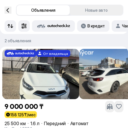
Объявления
Новые авто
В кредит
Ча
2 объявления
От владельца
9 000 000 ₸
158 125
₸/мес
25 500 км
·
1.6 л
·
Передний
·
Автомат