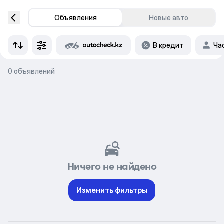
Объявления
Новые авто
В кредит
Ча
0 объявлений
Ничего не найдено
Изменить фильтры