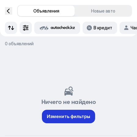
Объявления
Новые авто
В кредит
Ча
0 объявлений
Ничего не найдено
Изменить фильтры