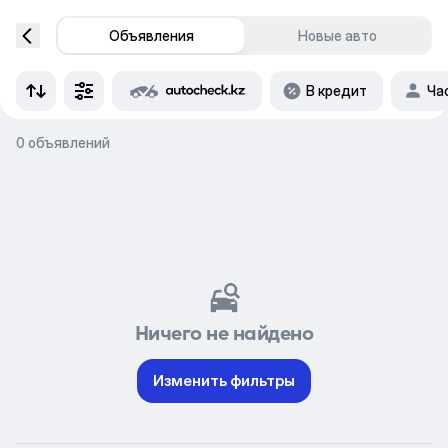
Объявления
Новые авто
В кредит
Ча
0 объявлений
Ничего не найдено
Изменить фильтры