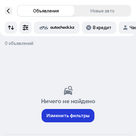
Объявления
Новые авто
В кредит
Ча
0 объявлений
Ничего не найдено
Изменить фильтры