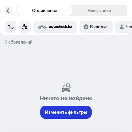
Объявления
Новые авто
В кредит
Ча
0 объявлений
Ничего не найдено
Изменить фильтры