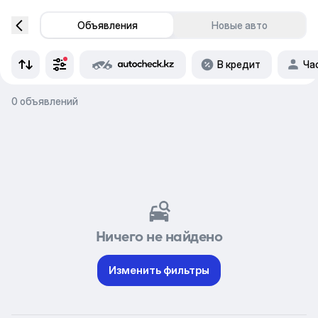
Объявления
Новые авто
В кредит
Ча
0 объявлений
Ничего не найдено
Изменить фильтры