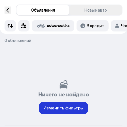
Объявления
Новые авто
В кредит
Ча
0 объявлений
Ничего не найдено
Изменить фильтры