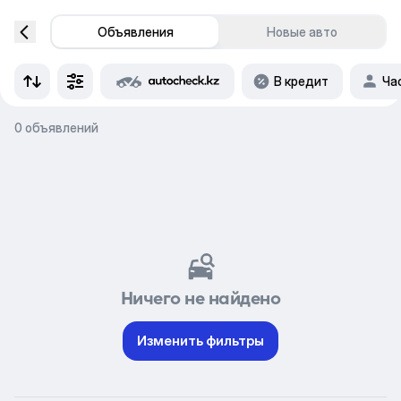
Объявления
Новые авто
В кредит
Ча
0 объявлений
Ничего не найдено
Изменить фильтры