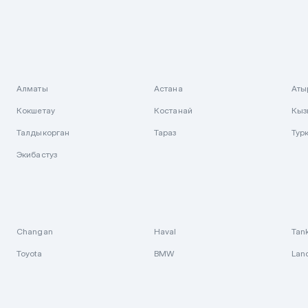
Алматы
Астана
Аты
Кокшетау
Костанай
Кыз
Талдыкорган
Тараз
Тур
Экибастуз
Changan
Haval
Tan
Toyota
BMW
Lan