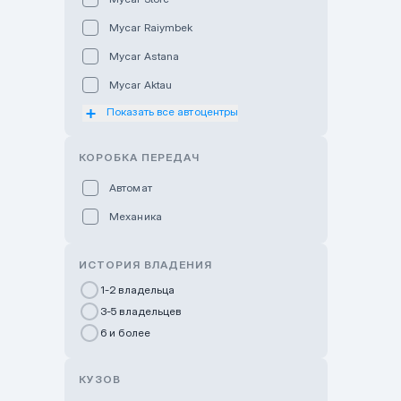
Mycar Raiymbek
Mycar Astana
Mycar Aktau
Показать все автоцентры
Mycar Uralsk
Haval & Tank Kyzylorda
КОРОБКА ПЕРЕДАЧ
Haval & Tank Pavlodar
Автомат
Bavaria Almaty
Механика
Mycar Shymkent
Bavaria Astana
ИСТОРИЯ ВЛАДЕНИЯ
GWM Nurly Zhol
1-2 владельца
3-5 владельцев
Chery Astana
6 и более
Changan Auto Nurly Zhol
Haval Atyrau
КУЗОВ
Hyundai Auto Almaty