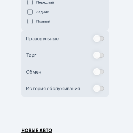
Передний
Пурпурный
Задний
Коричневый
Полный
Голубой
Синий
Праворульные
Фиолетовый
Зеленый
Торг
Желтый
Обмен
Бежевый
Бордовый
История обслуживания
Комбинированный
Бронзовый
Темно-синий
Серый металлик
НОВЫЕ АВТО
Сиреневый металлик