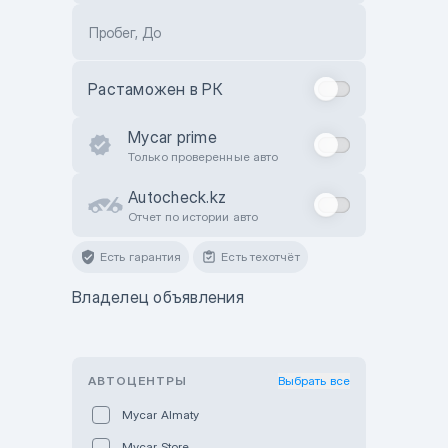
Пробег, До
Растаможен в РК
Mycar prime
Только проверенные авто
Autocheck.kz
Отчет по истории авто
Есть гарантия
Есть техотчёт
Владелец объявления
АВТОЦЕНТРЫ
Выбрать все
Mycar Almaty
Mycar Store