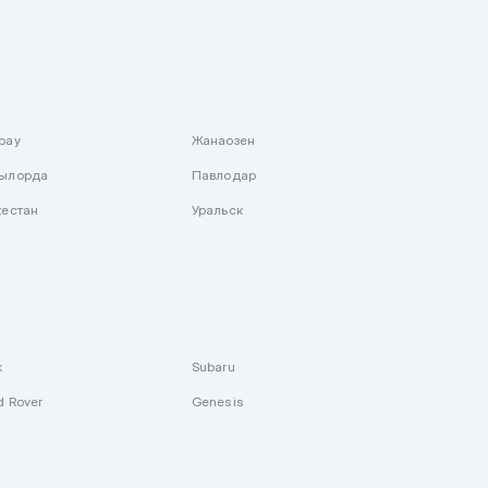
рау
Жанаозен
ылорда
Павлодар
кестан
Уральск
k
Subaru
d Rover
Genesis