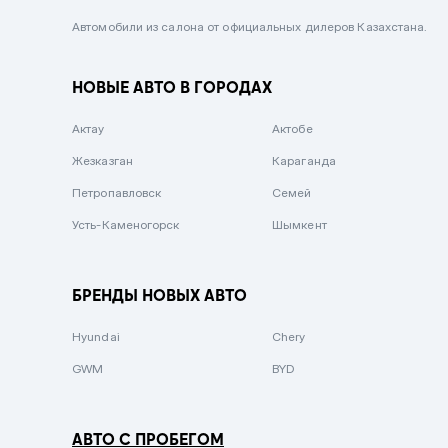
Черный металлик
Автомобили из салона от официальных дилеров Казахстана.
Стальной
НОВЫЕ АВТО В ГОРОДАХ
Вишневый
Серебристый металлик
Актау
Актобе
Темно-коричневый
Жезказган
Караганда
Бело-Дымчатый
Петропавловск
Семей
Светло-зелёный металлик
Усть-Каменогорск
Шымкент
Бирюзовый
Темно-синий металлик
БРЕНДЫ НОВЫХ АВТО
Зеленый металлик
Hyundai
Chery
Комбинированный
GWM
BYD
АВТО С ПРОБЕГОМ