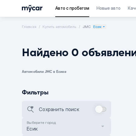
Авто с пробегом
Новые авто
Кач
Главная
Купить автомобиль
JMC
Есик
Найдено 0 объявлен
Автомобили JMC в Есике
Фильтры
Сохранить поиск
Выберите город
Есик