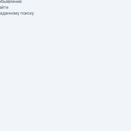
объявлений.
айте
заданному поиску