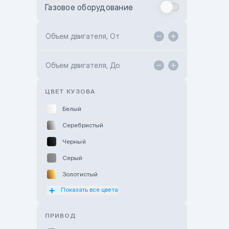
Газовое оборудование
Toyota Astana
Toyota Kokshetau
Объем двигателя, От
TANK Motors Karaganda
Объем двигателя, До
Hyundai ShymCity
Toyota Shygys
ЦВЕТ КУЗОВА
Белый
Серебристый
Черный
Серый
Золотистый
Показать все цвета
Оранжевый
Розовый
ПРИВОД
Красный