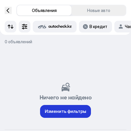
Объявления
Новые авто
В кредит
Ча
0 объявлений
Ничего не найдено
Изменить фильтры