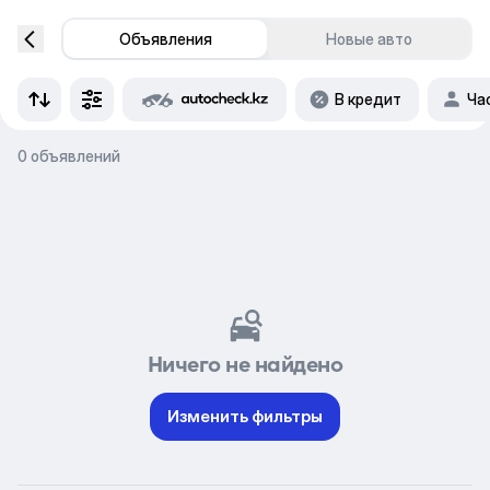
Объявления
Новые авто
В кредит
Ча
0 объявлений
Ничего не найдено
Изменить фильтры