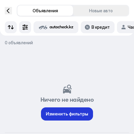
Объявления
Новые авто
В кредит
Ча
0 объявлений
Ничего не найдено
Изменить фильтры