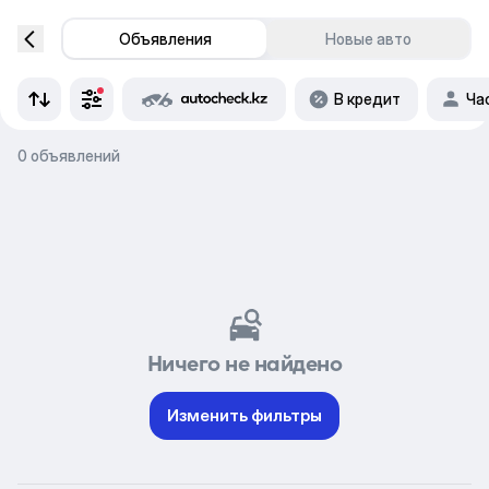
Объявления
Новые авто
В кредит
Ча
0 объявлений
Ничего не найдено
Изменить фильтры