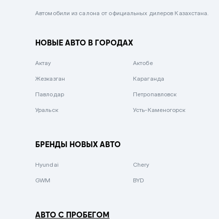
Черный металлик
Автомобили из салона от официальных дилеров Казахстана.
Стальной
НОВЫЕ АВТО В ГОРОДАХ
Вишневый
Серебристый металлик
Актау
Актобе
Темно-коричневый
Жезказган
Караганда
Бело-Дымчатый
Павлодар
Петропавловск
Светло-зелёный металлик
Уральск
Усть-Каменогорск
Бирюзовый
Темно-синий металлик
БРЕНДЫ НОВЫХ АВТО
Зеленый металлик
Hyundai
Chery
Комбинированный
GWM
BYD
АВТО С ПРОБЕГОМ