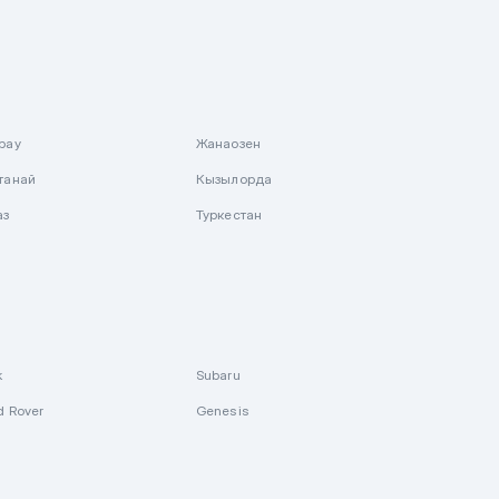
рау
Жанаозен
танай
Кызылорда
аз
Туркестан
k
Subaru
d Rover
Genesis