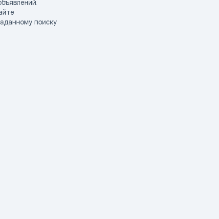
объявлений.
айте
заданному поиску