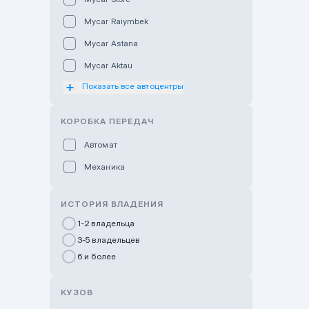
Mycar Raiymbek
Mycar Astana
Mycar Aktau
Показать все автоцентры
Mycar Uralsk
Haval & Tank Kyzylorda
КОРОБКА ПЕРЕДАЧ
Haval & Tank Pavlodar
Автомат
Bavaria Almaty
Механика
Mycar Shymkent
Bavaria Astana
ИСТОРИЯ ВЛАДЕНИЯ
GWM Nurly Zhol
1-2 владельца
3-5 владельцев
Chery Astana
6 и более
Changan Auto Nurly Zhol
Haval Atyrau
КУЗОВ
Hyundai Auto Almaty