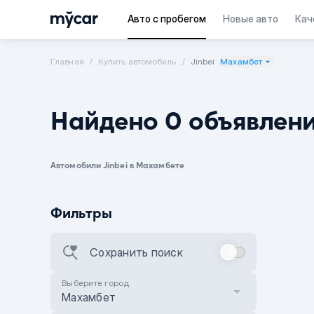
Авто с пробегом
Новые авто
Кач
Главная
Купить автомобиль
Jinbei
Махамбет
Найдено 0 объявлен
Автомобили Jinbei в Махамбете
Фильтры
Сохранить поиск
Выберите город
Махамбет