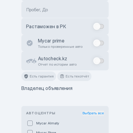
Пробег, До
Растаможен в РК
Mycar prime
Только проверенные авто
Autocheck.kz
Отчет по истории авто
Есть гарантия
Есть техотчёт
Владелец объявления
АВТОЦЕНТРЫ
Выбрать все
Mycar Almaty
Mycar Store