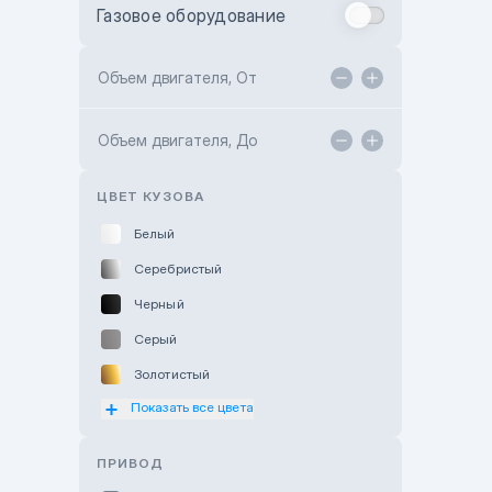
Газовое оборудование
Toyota Astana
Toyota Kokshetau
Объем двигателя, От
TANK Motors Karaganda
Объем двигателя, До
Hyundai ShymCity
Toyota Shygys
ЦВЕТ КУЗОВА
Белый
Серебристый
Черный
Серый
Золотистый
Показать все цвета
Оранжевый
Розовый
ПРИВОД
Красный