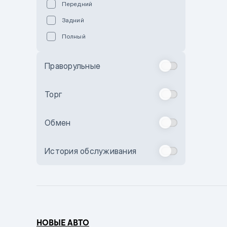
Передний
Пурпурный
Задний
Коричневый
Полный
Голубой
Синий
Праворульные
Фиолетовый
Зеленый
Торг
Желтый
Обмен
Бежевый
Бордовый
История обслуживания
Комбинированный
Бронзовый
Темно-синий
Серый металлик
НОВЫЕ АВТО
Сиреневый металлик