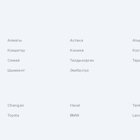
Алматы
Астана
Аты
Кокшетау
Конаев
Кос
Семей
Талдыкорган
Тар
Шымкент
Экибастуз
Changan
Haval
Tan
Toyota
BMW
Lan