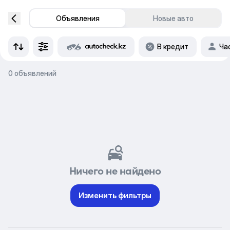
Объявления
Новые авто
В кредит
Ча
0 объявлений
Ничего не найдено
Изменить фильтры