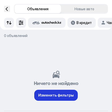
Объявления
Новые авто
В кредит
Ча
0 объявлений
Ничего не найдено
Изменить фильтры