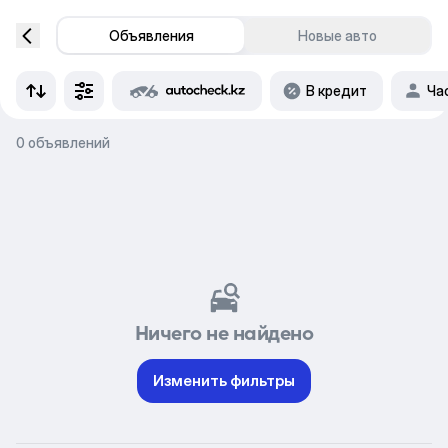
Объявления
Новые авто
В кредит
Ча
0 объявлений
Ничего не найдено
Изменить фильтры