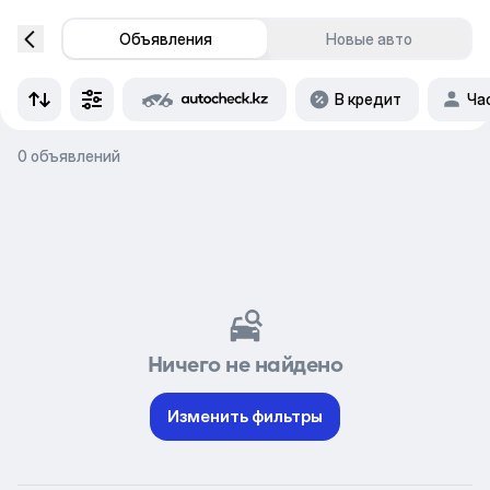
Объявления
Новые авто
В кредит
Ча
0 объявлений
Ничего не найдено
Изменить фильтры