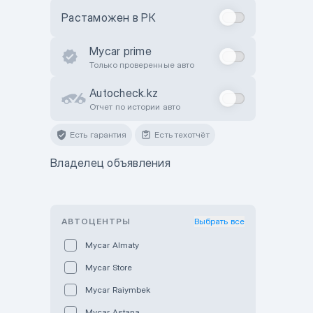
Растаможен в РК
Mycar prime
Только проверенные авто
Autocheck.kz
Отчет по истории авто
Есть гарантия
Есть техотчёт
Владелец объявления
АВТОЦЕНТРЫ
Выбрать все
Mycar Almaty
Mycar Store
Mycar Raiymbek
Mycar Astana