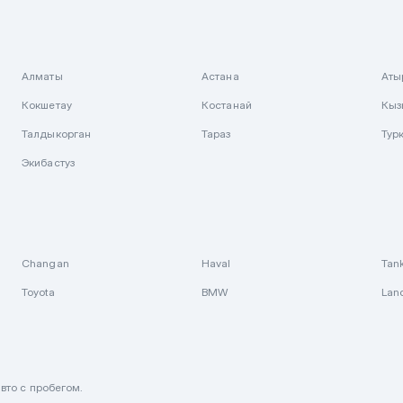
Алматы
Астана
Аты
Кокшетау
Костанай
Кыз
Талдыкорган
Тараз
Тур
Экибастуз
Changan
Haval
Tan
Toyota
BMW
Lan
вто с пробегом.