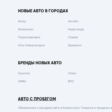
Вишневый
НОВЫЕ АВТО В ГОРОДАХ
Серебристый металлик
Актау
Темно-коричневый
Актобе
Жезказган
Бело-Дымчатый
Караганда
Петропавловск
Светло-зелёный металлик
Семей
Усть-Каменогорск
Бирюзовый
Шымкент
Темно-синий металлик
Зеленый металлик
БРЕНДЫ НОВЫХ АВТО
Комбинированный
Hyundai
Chery
GWM
BYD
АВТО С ПРОБЕГОМ
Объявления о продаже авто в Казахстане. Покупка и продажа а