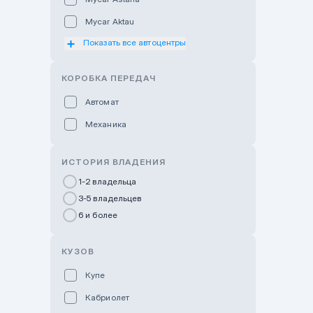
Mycar Aktau
Показать все автоцентры
Mycar Uralsk
Haval & Tank Kyzylorda
КОРОБКА ПЕРЕДАЧ
Haval & Tank Pavlodar
Автомат
Bavaria Almaty
Механика
Mycar Shymkent
Bavaria Astana
ИСТОРИЯ ВЛАДЕНИЯ
GWM Nurly Zhol
1-2 владельца
3-5 владельцев
Chery Astana
6 и более
Changan Auto Nurly Zhol
Haval Atyrau
КУЗОВ
Hyundai Auto Almaty
Купе
Hyundai Auto Astana
Кабриолет
Hyundai Premium Kostanai