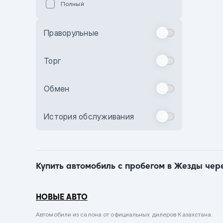
Полный
Голубой
Синий
Праворульные
Фиолетовый
Зеленый
Торг
Желтый
Обмен
Бежевый
Бордовый
История обслуживания
Комбинированный
Бронзовый
Темно-синий
Купить автомобиль с пробегом в Жезды чере
Серый металлик
Сиреневый металлик
НОВЫЕ АВТО
Черный металлик
Автомобили из салона от официальных дилеров Казахстана.
Стальной