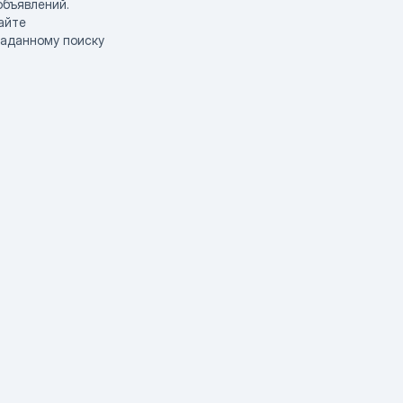
объявлений.
айте
заданному поиску