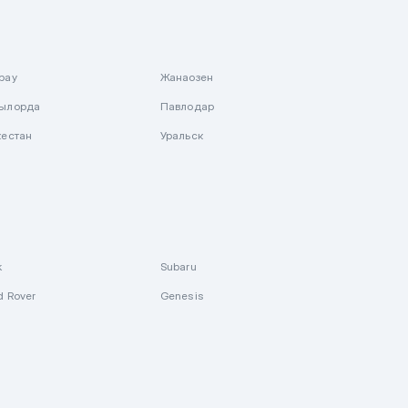
рау
Жанаозен
ылорда
Павлодар
кестан
Уральск
k
Subaru
d Rover
Genesis