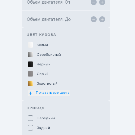
Объем двигателя, От
TANK Motors Karaganda
Объем двигателя, До
Hyundai ShymCity
Toyota Shygys
ЦВЕТ КУЗОВА
Белый
Серебристый
Черный
Серый
Золотистый
Показать все цвета
Оранжевый
Розовый
ПРИВОД
Красный
Передний
Пурпурный
Задний
Коричневый