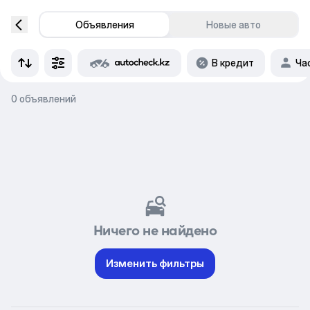
Объявления
Новые авто
В кредит
Ча
0 объявлений
Ничего не найдено
Изменить фильтры