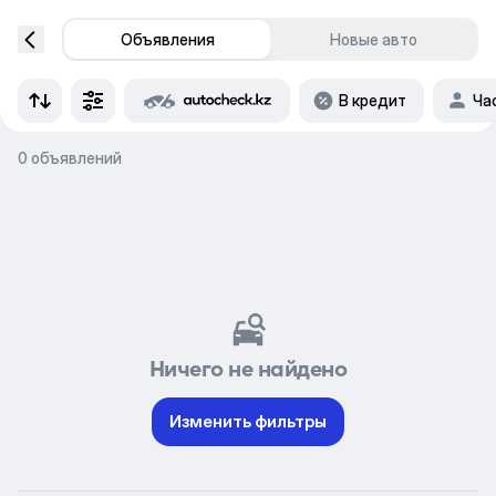
Объявления
Новые авто
В кредит
Ча
0 объявлений
Ничего не найдено
Изменить фильтры