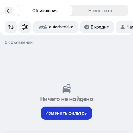
Объявления
Новые авто
В кредит
Ча
0 объявлений
Ничего не найдено
Изменить фильтры